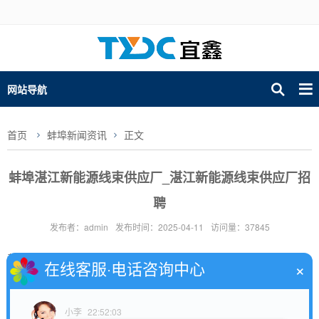
网站导航
首页
蚌埠新闻资讯
正文
蚌埠湛江新能源线束供应厂_湛江新能源线束供应厂招
聘
发布者：admin
发布时间：2025-04-11
访问量：37845
截至我知识更新的时间点（2023年），湛江市还没有建成运营的地铁
×
在线客服·电话咨询中心
线路。湛江地铁1号线是湛江市规划中的一条地铁线路，但具体的站点
信息尚未公布，因为该项目还处于规划或者建设阶段。如果未来有关
于湛江地铁1号线的最新动态或进展，建议关注湛江市政府或相关交通
小李
22:52:03