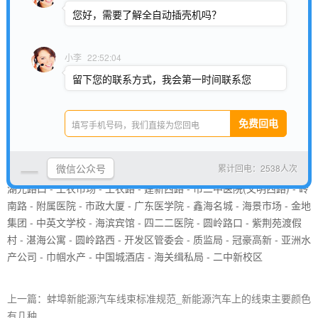
管理部门的官方公告以获得准确的信息。
您好，需要了解全自动插壳机吗？
31路上行(二中新校区-第三人民医院)二中新校区 - 海关缉私局 - 中国
城酒店 - 巾帼水产 - 亚洲水产公司 - 冠豪高新 - 质监局 - 开发区管委
小李
22:52:04
会 - 圆岭路西 - 湛海公寓 - 紫荆苑渡假村 - 圆岭路口 - 四二二医院 - 海
留下您的联系方式，我会第一时间联系您
滨宾馆 - 中英文学校 - 金地集团 - 海景市场 - 鑫海名城 - 广东医学院 -
市政大厦 - 附属医院 - 岭南路 - 湛新市场 - 市二中医院 - 建新西路 - 工
农路 - 工农市场 - 湖光路口 - 百蓬东路口 - 西墩路口 - 百儒村 - 信威公
司(高尔夫学校) - 森林公园 - 海头二中 - 少林学校 - 第三人民医院31路
下行(第三人民医院-二中新校区)第三人民医院 - 少林学校 - 海头二中 -
微信公众号
累计回电：2538人次
森林公园 - 信威公司(高尔夫学校) - 百儒村 - 西墩路口 - 百蓬东路口 -
湖光路口 - 工农市场 - 工农路 - 建新西路 - 市二中医院(文明西路) - 岭
南路 - 附属医院 - 市政大厦 - 广东医学院 - 鑫海名城 - 海景市场 - 金地
集团 - 中英文学校 - 海滨宾馆 - 四二二医院 - 圆岭路口 - 紫荆苑渡假
村 - 湛海公寓 - 圆岭路西 - 开发区管委会 - 质监局 - 冠豪高新 - 亚洲水
产公司 - 巾帼水产 - 中国城酒店 - 海关缉私局 - 二中新校区
上一篇：蚌埠新能源汽车线束标准规范_新能源汽车上的线束主要颜色
有几种